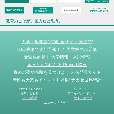
教育力こそが、国力だと思う。
大学・学部選びの動画サイト 東進TV
90日先まで大胆予報！ 全国学校のお天気
受験生必見！ 大学情報・入試情報
きっと元気になる Proverb格言
将来の夢や進路を見つけよう 未来発見サイト
時刻も天気もイベントも掲載! ナガセ世界時計
このサイトについて
リンクについて
お問い合わせ
プライバシーポリシー
データ利用
サイトマップ
ニュースリリース