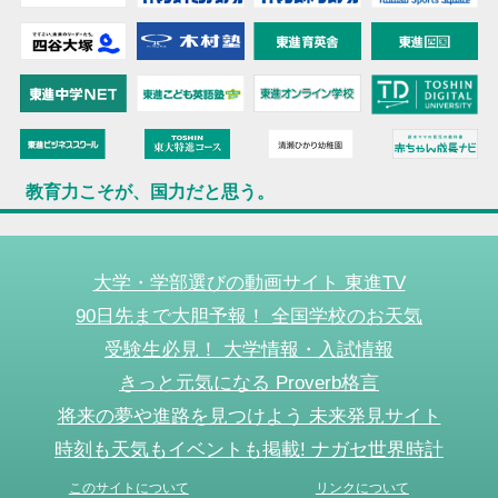
教育力こそが、国力だと思う。
大学・学部選びの動画サイト 東進TV
90日先まで大胆予報！ 全国学校のお天気
受験生必見！ 大学情報・入試情報
きっと元気になる Proverb格言
将来の夢や進路を見つけよう 未来発見サイト
時刻も天気もイベントも掲載! ナガセ世界時計
このサイトについて
リンクについて