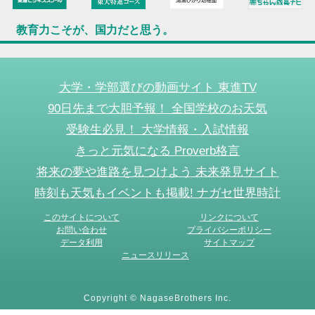
教育力こそが、国力だと思う。
大学・学部選びの動画サイト 東進TV
90日先まで大胆予報！ 全国学校のお天気
受験生必見！ 大学情報・入試情報
きっと元気になる Proverb格言
将来の夢や進路を見つけよう 未来発見サイト
時刻も天気もイベントも掲載! ナガセ世界時計
このサイトについて
リンクについて
お問い合わせ
プライバシーポリシー
データ利用
サイトマップ
ニュースリリース
Copyright © NagaseBrothers Inc.