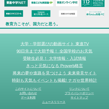
教育力こそが、国力だと思う。
大学・学部選びの動画サイト 東進TV
90日先まで大胆予報！ 全国学校のお天気
受験生必見！ 大学情報・入試情報
きっと元気になる Proverb格言
将来の夢や進路を見つけよう 未来発見サイト
時刻も天気もイベントも掲載! ナガセ世界時計
このサイトについて
リンクについて
お問い合わせ
プライバシーポリシー
データ利用
サイトマップ
ニュースリリース